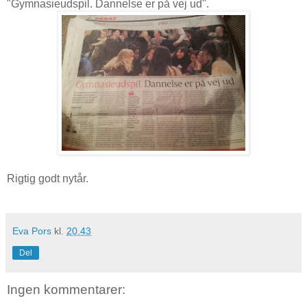
"Gymnasieudspil. Dannelse er på vej ud".
Rigtig godt nytår.
Eva Pors
kl.
20.43
Del
Ingen kommentarer: