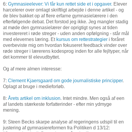
6:
Gymnasieelever: Vi får kun rettet side et i opgaver.
Elever
harcelerer over omlagt skriftligt arbejde i denne artikel - og
de blev bakket op af flere erfarne gymnasielærere i den
efterfølgende debat. Det forstod jeg ikke. Jeg mangler stadig
at møde den gymnasielærer der oprigtigt synes at tiden
investereret i røde streger - uden anden opfølgning - står mål
med elevernes læring. Et
kursus om rettestrategier
i foråret
overbeviste mig om hvordan fokuseret feedback vinder over
røde streger i lærerens kodesprog inden for alle fejltyper, når
det kommer til elevudbyttet.
Og af mere almen interesse:
7:
Clement Kjaersgaard om gode journalistiske principper
.
Oplagt at bruge i medieforløb.
8:
Årets artikel om inklusion
. Intet mindre. Men også af een
af landets stærkeste forfatterinder - efter min ydmyge
mening.
9: Steen Becks skarpe analyse af regeringens udspil til en
justering af gymnasiereformen fra Politiken d 13/12: