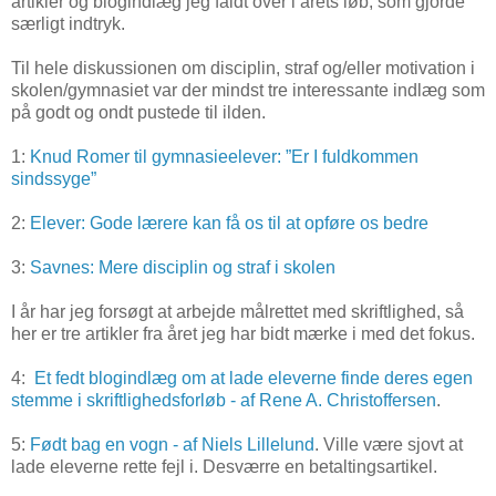
artikler og blogindlæg jeg faldt over i årets løb, som gjorde
særligt indtryk.
Til hele diskussionen om disciplin, straf og/eller motivation i
skolen/gymnasiet var der mindst tre interessante indlæg som
på godt og ondt pustede til ilden.
1:
Knud Romer til gymnasieelever: ”Er I fuldkommen
sindssyge”
2:
Elever: Gode lærere kan få os til at opføre os bedre
3:
Savnes: Mere disciplin og straf i skolen
I år har jeg forsøgt at arbejde målrettet med skriftlighed, så
her er tre artikler fra året jeg har bidt mærke i med det fokus.
4:
Et fedt blogindlæg om at lade eleverne finde deres egen
stemme i skriftlighedsforløb - af Rene A. Christoffersen
.
5:
Født bag en vogn - af Niels Lillelund
. Ville være sjovt at
lade eleverne rette fejl i. Desværre en betaltingsartikel.